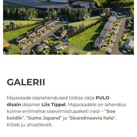
GALERII
Majaosade siselahendused töötas välja
PULO
disain
disainer
Liis Tippel
. Majaosadele on lahendus
kolme eriilmelise siseviimistlupaketi näol – “
Soe
koidik
“, “
Sume Japand
” ja “
Skandinaavia hele
“.
Kõlab ju ahvatlevalt.