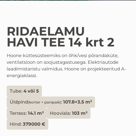
RIDAELAMU
HAVI TEE 14 krt 2
Hoone küttesüsteemiks on õhk/vesi põrandaküte,
ventilatsioon on soojustagastusega. Elektriautode
laadimistaristu valmidus. Hoone on projekteeritud A-
energiaklassi.
Tube:
4 või 5
Üldpind
:
107.8+3.5 m²
(korter + panipaik)
Terrass:
14.1 m²
Hooviala:
103 m²
Hind:
379000 €