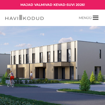
Skip
MAJAD VALMIVAD KEVAD-SUVI 2026!
to
content
MENÜÜ
Havi kodud
Pelgupaik Saku metsade vahel.